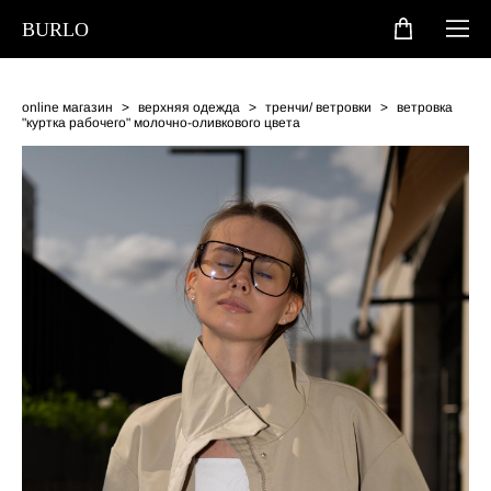
BURLO
online магазин
>
верхняя одежда
>
тренчи/ ветровки
>
ветровка
"куртка рабочего" молочно-оливкового цвета